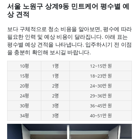
서울 노원구 상계9동 민트케어 평수별 예
상 견적
보다 구체적으로 청소 비용을 알아보면, 평수에 따라
필요한 인력 및 예상 비용이 달라집니다. 아래 표는
평수별 예상 견적을 나타냅니다. 입주하시기 전 이점
을 충분히 확인해 보시길 바랍니다.
10평
1명
12~15만 원
15평
1명
18~23만 원
20평
2명
24~30만 원
24평
2명
29~36만 원
30평
3명
36~45만 원
34평
3명
40~51만 원