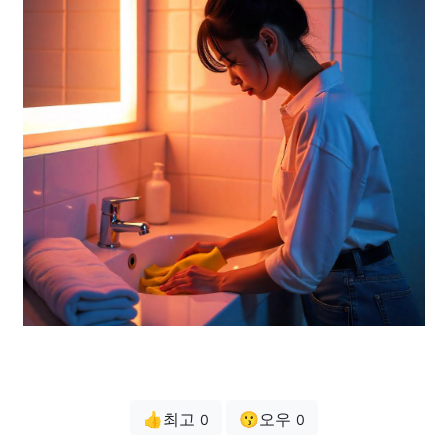
👍최고
😗오우
0
0