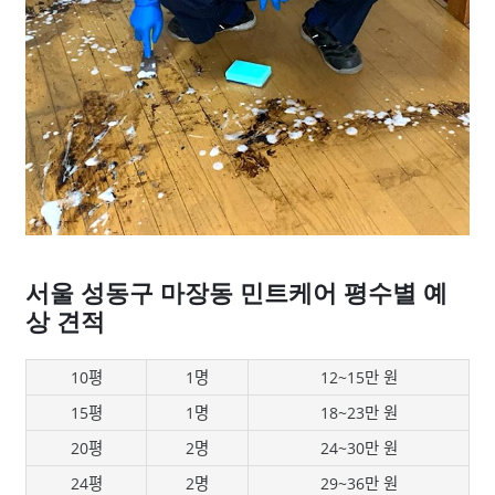
서울 성동구 마장동 민트케어 평수별 예
상 견적
10평
1명
12~15만 원
15평
1명
18~23만 원
20평
2명
24~30만 원
24평
2명
29~36만 원