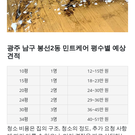
광주 남구 봉선2동 민트케어 평수별 예상
견적
10평
1명
12~15만 원
15평
1명
18~23만 원
20평
2명
24~30만 원
24평
2명
29~36만 원
30평
3명
36~45만 원
34평
3명
40~51만 원
청소 비용은 집의 구조, 청소의 정도, 추가 요청 사항