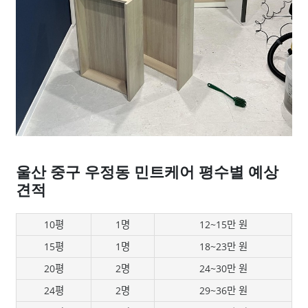
울산 중구 우정동 민트케어 평수별 예상
견적
10평
1명
12~15만 원
15평
1명
18~23만 원
20평
2명
24~30만 원
24평
2명
29~36만 원