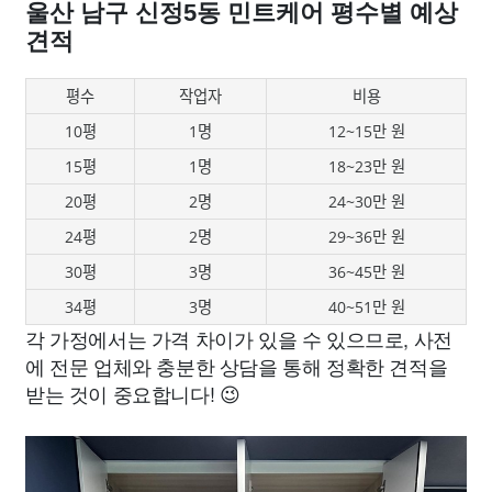
울산 남구 신정5동 민트케어 평수별 예상
견적
평수
작업자
비용
10평
1명
12~15만 원
15평
1명
18~23만 원
20평
2명
24~30만 원
24평
2명
29~36만 원
30평
3명
36~45만 원
34평
3명
40~51만 원
각 가정에서는 가격 차이가 있을 수 있으므로, 사전
에 전문 업체와 충분한 상담을 통해 정확한 견적을
받는 것이 중요합니다! 😉