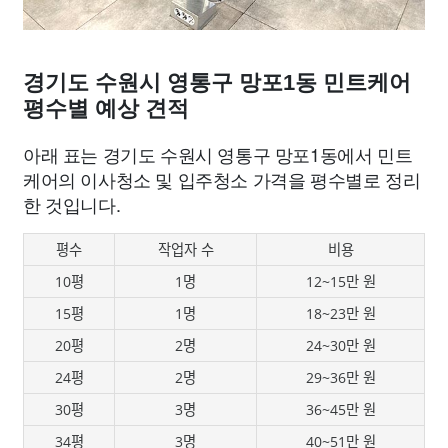
경기도 수원시 영통구 망포1동 민트케어
평수별 예상 견적
아래 표는 경기도 수원시 영통구 망포1동에서 민트
케어의 이사청소 및 입주청소 가격을 평수별로 정리
한 것입니다.
평수
작업자 수
비용
10평
1명
12~15만 원
15평
1명
18~23만 원
20평
2명
24~30만 원
24평
2명
29~36만 원
30평
3명
36~45만 원
34평
3명
40~51만 원