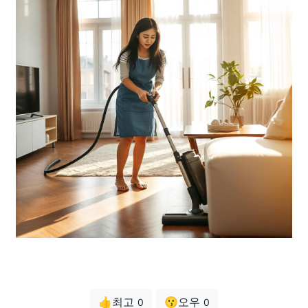
👍최고
😗오우
0
0