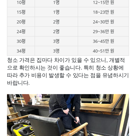
10평
1명
12~15만 원
15평
1명
18~23만 원
20평
2명
24~30만 원
24평
2명
29~36만 원
30평
3명
36~45만 원
34평
3명
40~51만 원
청소 가격은 집마다 차이가 있을 수 있으니, 개별적
으로 확인하시는 것이 좋습니다. 특히 청소 상황에
따라 추가 비용이 발생할 수 있다는 점을 유념하시기
바랍니다.