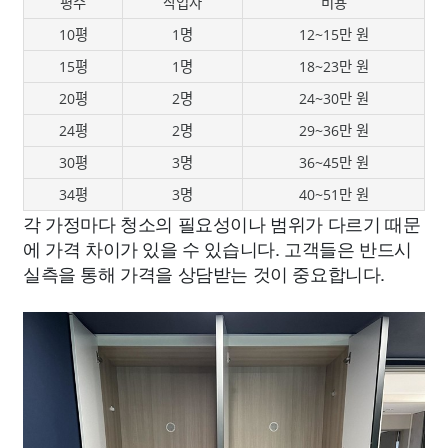
평수
작업자
비용
10평
1명
12~15만 원
15평
1명
18~23만 원
20평
2명
24~30만 원
24평
2명
29~36만 원
30평
3명
36~45만 원
34평
3명
40~51만 원
각 가정마다 청소의 필요성이나 범위가 다르기 때문
에 가격 차이가 있을 수 있습니다. 고객들은 반드시
실측을 통해 가격을 상담받는 것이 중요합니다.