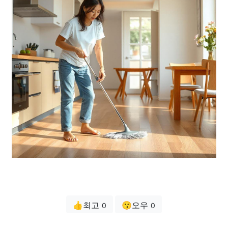
👍최고
😗오우
0
0