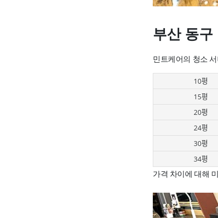
부산 동구
민트케어의 청소 서
10평
15평
20평
24평
30평
34평
가격 차이에 대해 미