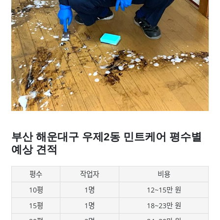
부산 해운대구 우제2동 민트케어 평수별
예상 견적
평수
작업자
비용
10평
1명
12~15만 원
15평
1명
18~23만 원