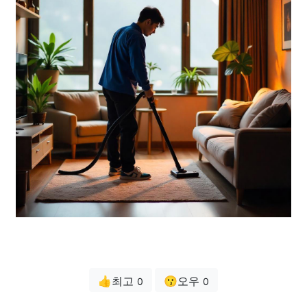
👍최고
😗오우
0
0