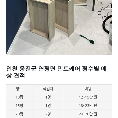
인천 옹진군 연평면 민트케어 평수별 예
상 견적
평수
작업자
비용
10평
1명
12~15만 원
15평
1명
18~23만 원
20평
2명
24~30만 원