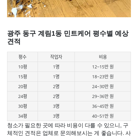
광주 동구 계림1동 민트케어 평수별 예상
견적
평수
작업자
비용
10평
1명
12~15만 원
15평
1명
18~23만 원
20평
2명
24~30만 원
24평
2명
29~36만 원
30평
3명
36~45만 원
34평
3명
40~51만 원
청소가 필요한 곳에 따라 비용이 다를 수 있으니, 구
체적인 견적은 업체로 문의해보시는 게 좋습니다. 사