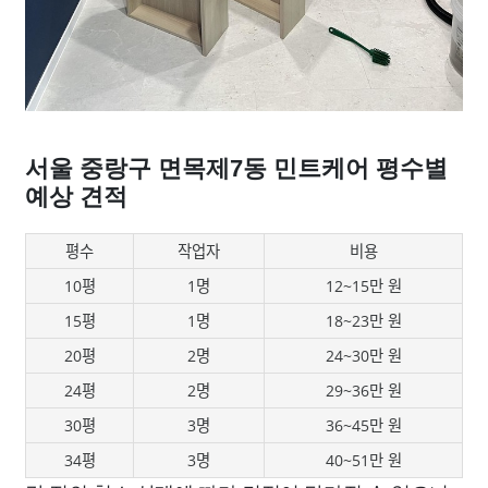
서울 중랑구 면목제7동 민트케어 평수별
예상 견적
평수
작업자
비용
10평
1명
12~15만 원
15평
1명
18~23만 원
20평
2명
24~30만 원
24평
2명
29~36만 원
30평
3명
36~45만 원
34평
3명
40~51만 원