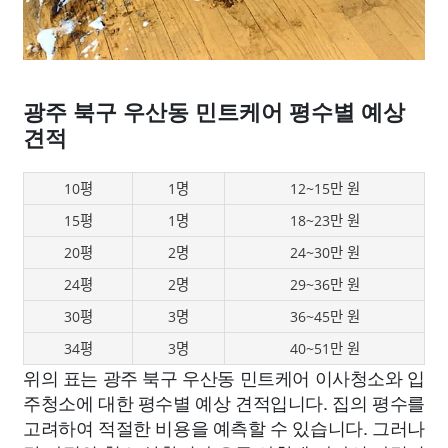
광주 북구 우산동 민트케어 평수별 예상
견적
10평
1명
12~15만 원
15평
1명
18~23만 원
20평
2명
24~30만 원
24평
2명
29~36만 원
30평
3명
36~45만 원
34평
3명
40~51만 원
위의 표는 광주 북구 우산동 민트케어 이사청소와 입
주청소에 대한 평수별 예상 견적입니다. 집의 평수를
고려하여 적절한 비용을 예측할 수 있습니다. 그러나